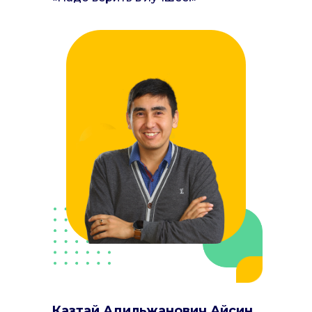
Казтай Адильжанович Айсин