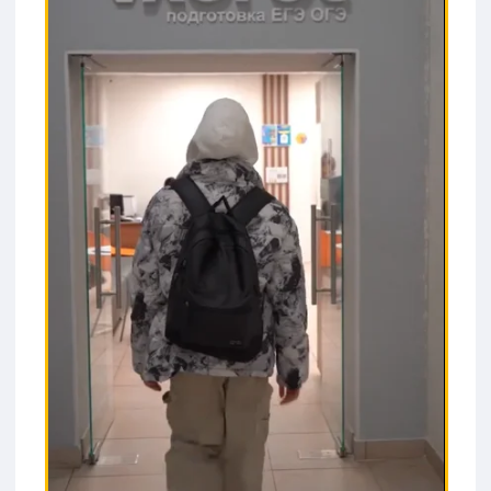
Системная подготовка
учащихся к успешной сдаче ОГЭ
и ЕГЭ, направленная на
максимальное повышение
баллов, устранение пробелов в
знаниях и формирование
уверенности на экзамене.
Формат:
Очные или онлайн занятия в