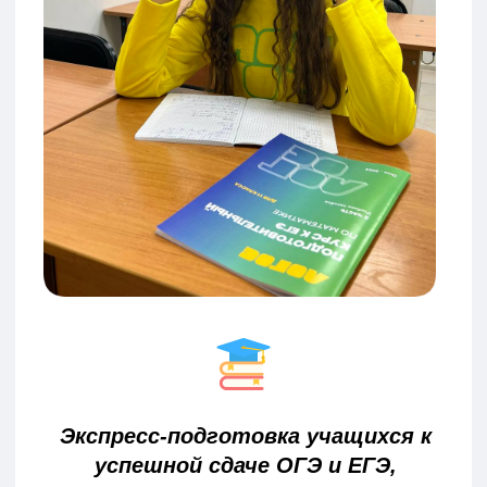
ПРЕПОДАВАТЕЛИ
ЦЕНТРА
Наши педагоги
- кандидаты наук,
аспиранты, молодые специалисты,
учителя высшей категории, обладатели
наград профмастерства и отличники
народного просвещения
Профессионализм и талант педагогов
Центра "Логос" подтвержден цифрами -
свыше 93% качества обучения в Центре
Выпуск стобальников с ежегодной