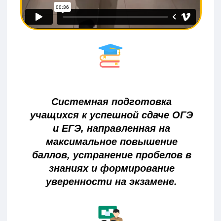
учебном центре.
Расписание:
Занятия 2 раза в неделю
по предмету с января по май.
Группы:
До 9 человек для
персонального внимания
преподавателя и эффективной работы.
Психологическая подготовка на
курсе "Все получится!":
Тренировка тайм-менеджмента,
снижение стресса, знакомство с
процедурой экзамена.