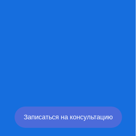
Записаться на консультацию
Виктория Макарова сдала
ЕГЭ по математике на 84 балла
ПОЧЕМУ МЫ?
СИСТЕМНЫЙ ПОДХОД
Три ключевых этапа: выявим