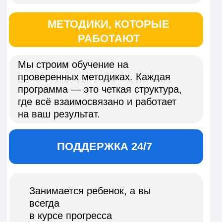
16 лет опыта
—
надежность и
проверенная методика
5 филиалов в Омске +
онлайн
—
максимальное
удобство и гибкость
11 школьных предметов в
одном месте со скидками
на несколько предметов
93% выпускников
поступают на бюджет
—
прямая экономия для
вашей семьи