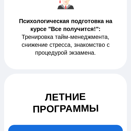
Казтай Айсин
Евгения Тюме
Татьяна
Окунева
Преподаватель
Преподаватель
Преподават
математики
русского языка
химии
Опыт подготовки к ЕГЭ
Опыт подготовки к ЕГЭ
Опыт подготов
более 12 лет
более 15 лет
ЕГЭ более 15
РЕЗУЛЬТАТЫ
НАШИХ
ВЫПУСКНИКОВ