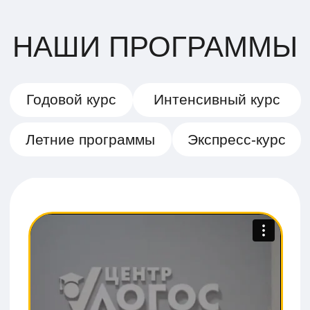
Психологическая подготовка на
курсе "Все получится!":
Тренировка тайм-менеджмента,
снижение стресса, знакомство с
процедурой экзамена.