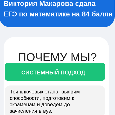
способности, подготовим к
экзаменам и доведём до
зачисления в вуз.
МЕТОДИКИ, КОТОРЫЕ
РАБОТАЮТ
Мы строим обучение на
проверенных методиках. Каждая
программа — это четкая структура,
где всё взаимосвязано и работает
на ваш результат.
ПОДДЕРЖКА 24/7
Занимается ребенок, а вы
всегда
в курсе прогресса