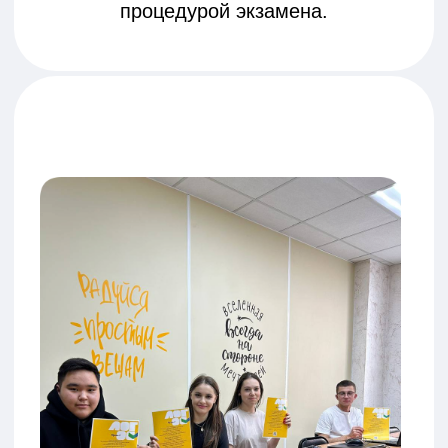
экзамене.
Формат:
Очные или онлайн занятия в
учебном центре.
Расписание:
Занятия 2 раза в неделю
по предмету с марта по май.
Группы:
До 9 человек для
персонального внимания
преподавателя и эффективной работы.
Психологическая подготовка на
курсе "Все получится!":
Тренировка тайм-менеджмента,
снижение стресса, знакомство с
процедурой экзамена.