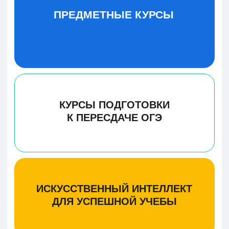
Баранова София
Подопригора Мария
Кибардина Анна
Сдала ЕГЭ по русско
Сдала ЕГЭ по истории
Сдала ЕГЭ по русскому
языку на 86 баллов
на 93 балла
языку на 91 балл