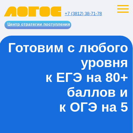
+7 (3812) 38-71-78
Центр стратегии поступления
Готовим с любого
уровня
к ЕГЭ на 80+
баллов и
к ОГЭ на 5