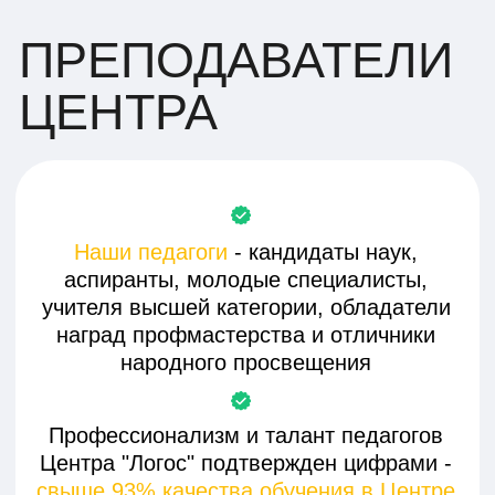
консультацию
+7
Отправить
Нажимая на кнопку "Отправить", Вы соглашаетесь с
условиями
политики конфиденциальности
Оставьте заявку и мы:
познакомим с
расскажем о
нашей программой
структуре занятий
пригласим на
подберем удобное
бесплатную
расписание и